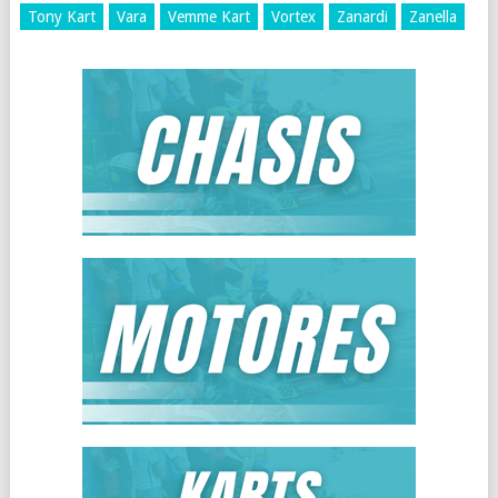
Tony Kart
Vara
Vemme Kart
Vortex
Zanardi
Zanella