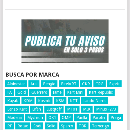
BUSCA POR MARCA
Alpinestar
Arai
Bengio
BirelART
CKR
CRG
Exprit
FA
Gold
Guerrero
Iame
Kart Mini
Kart Republic
Kayak
KDM
Kosmic
KSM
KTT
Lando Norris
Lenzo Kart
Lifán
Lüsqtoff
M101
MIK
Minus -273
Modena
Mychron
OK1
OMP
Parilla
Parolin
Praga
RF
Rotax
Sodi
Solid
Sparco
TBR
Ternengo