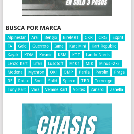
BUSCA POR MARCA
Alpinestar
Arai
Bengio
BirelART
CKR
CRG
Exprit
FA
Gold
Guerrero
Iame
Kart Mini
Kart Republic
Kayak
KDM
Kosmic
KSM
KTT
Lando Norris
Lenzo Kart
Lifán
Lüsqtoff
M101
MIK
Minus -273
Modena
Mychron
OK1
OMP
Parilla
Parolin
Praga
RF
Rotax
Sodi
Solid
Sparco
TBR
Ternengo
Tony Kart
Vara
Vemme Kart
Vortex
Zanardi
Zanella