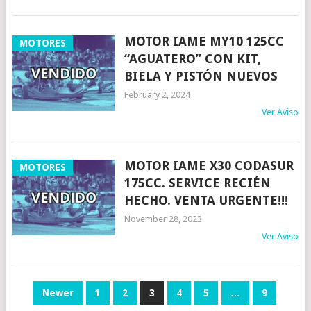
MOTOR IAME MY10 125CC
MOTORES
“AGUATERO” CON KIT,
BIELA Y PISTÓN NUEVOS
February 2, 2024
Ver Aviso
MOTOR IAME X30 CODASUR
MOTORES
175CC. SERVICE RECIÉN
HECHO. VENTA URGENTE!!!
November 28, 2023
Ver Aviso
POSTS
Newer
1
2
3
4
5
…
9