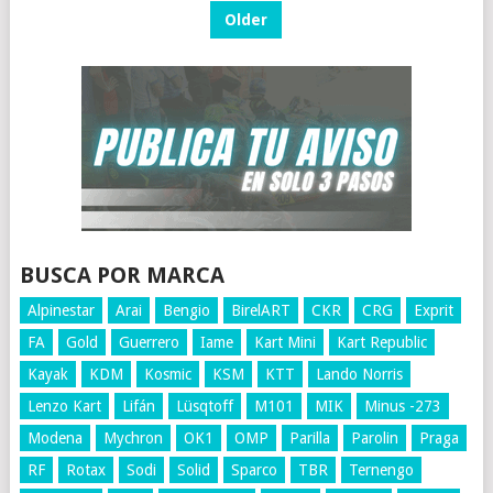
PAGINATION
Older
BUSCA POR MARCA
Alpinestar
Arai
Bengio
BirelART
CKR
CRG
Exprit
FA
Gold
Guerrero
Iame
Kart Mini
Kart Republic
Kayak
KDM
Kosmic
KSM
KTT
Lando Norris
Lenzo Kart
Lifán
Lüsqtoff
M101
MIK
Minus -273
Modena
Mychron
OK1
OMP
Parilla
Parolin
Praga
RF
Rotax
Sodi
Solid
Sparco
TBR
Ternengo